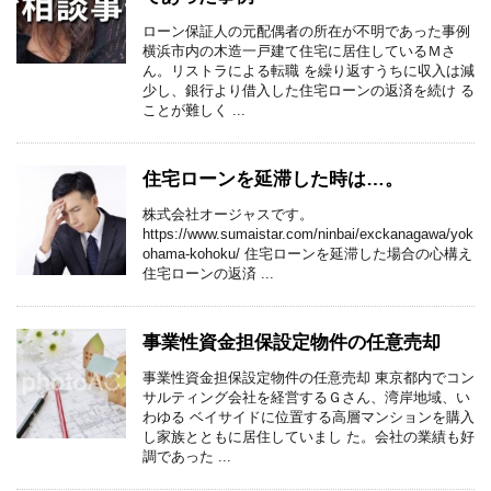
ローン保証人の元配偶者の所在が不明であった事例
横浜市内の木造一戸建て住宅に居住しているＭさ
ん。リストラによる転職 を繰り返すうちに収入は減
少し、銀行より借入した住宅ローンの返済を続け る
ことが難しく ...
住宅ローンを延滞した時は…。
株式会社オージャスです。
https://www.sumaistar.com/ninbai/exckanagawa/yok
ohama-kohoku/ 住宅ローンを延滞した場合の心構え
住宅ローンの返済 ...
事業性資金担保設定物件の任意売却
事業性資金担保設定物件の任意売却 東京都内でコン
サルティング会社を経営するＧさん、湾岸地域、い
わゆる ベイサイドに位置する高層マンションを購入
し家族とともに居住していまし た。会社の業績も好
調であった ...